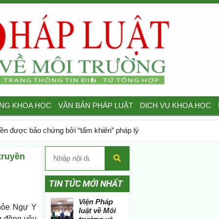
NG KHOA HỌC
VĂN BẢN PHÁP LUẬT
DỊCH VỤ KHOA HỌC
ền được bảo chứng bởi “tấm khiên” pháp lý
truyền
TIN TỨC MỚI NHẤT
Viện Pháp
khỏe Ngự Y
luật về Môi
g đồng yêu