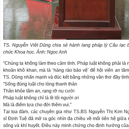
TS. Nguyễn Việt Dũng chia sẻ hành lang pháp lý Câu lạc b
chức Khoa học. Ảnh: Ngọc Anh
“Chúng ta không làm theo cảm tính. Pháp luật không phải là
khoản khô khan, mà là ‘hàng rào bảo vệ’ để hội viên an tâm 
TS. Dũng nhấn mạnh và đúc kết bằng những vần thơ đầy tình
“Sống đúng luật cho lòng thanh thản
Thân khỏe tâm an, rạng rỡ nụ cười
Pháp luật không chỉ là lề lối người ơi
Mà là điểm tựa cho đời thêm vui.”
Tại tọa đàm, các chuyên gia như TS.BS Nguyễn Thị Kim N
sĩ Định Tuệ đã mở ra góc nhìn đa chiều về mối liên hệ giữa
sống và khí huyết. Điều này minh chứng cho định hướng của