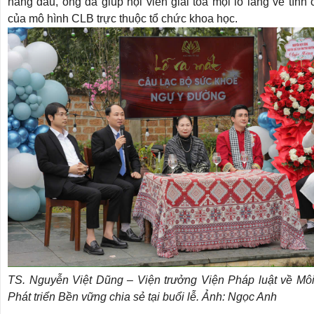
hàng đầu, ông đã giúp hội viên giải tỏa mọi lo lắng về tính
của mô hình CLB trực thuộc tổ chức khoa học.
TS. Nguyễn Việt Dũng – Viện trưởng Viện Pháp luật về Môi
Phát triển Bền vững chia sẻ tại buổi lễ. Ảnh: Ngọc Anh