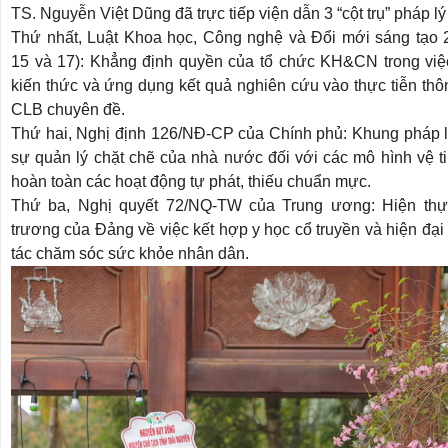
TS. Nguyễn Việt Dũng đã trực tiếp viện dẫn 3 “cột trụ” pháp lý
Thứ nhất, Luật Khoa học, Công nghệ và Đổi mới sáng tạo 
15 và 17): Khẳng định quyền của tổ chức KH&CN trong việ
kiến thức và ứng dụng kết quả nghiên cứu vào thực tiễn th
CLB chuyên đề.
Thứ hai, Nghị định 126/NĐ-CP của Chính phủ: Khung pháp 
sự quản lý chặt chẽ của nhà nước đối với các mô hình vệ ti
hoàn toàn các hoạt động tự phát, thiếu chuẩn mực.
Thứ ba, Nghị quyết 72/NQ-TW của Trung ương: Hiện thự
trương của Đảng về việc kết hợp y học cổ truyền và hiện đại
tác chăm sóc sức khỏe nhân dân.