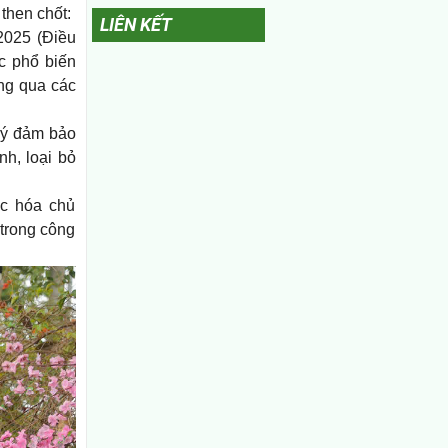
 then chốt:
LIÊN KẾT
2025 (Điều
c phổ biến
ông qua các
lý đảm bảo
nh, loại bỏ
c hóa chủ
 trong công