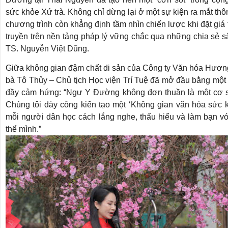
sức khỏe Xứ trà. Không chỉ dừng lại ở một sự kiện ra mắt th
chương trình còn khẳng định tầm nhìn chiến lược khi đặt giá t
truyền trên nền tảng pháp lý vững chắc qua những chia sẻ 
TS. Nguyễn Việt Dũng.
Giữa không gian đậm chất di sản của Công ty Văn hóa Hương
bà Tô Thủy – Chủ tịch Học viện Trí Tuệ đã mở đầu bằng một
đầy cảm hứng: “Ngự Y Đường không đơn thuần là một cơ s
Chúng tôi dày công kiến tạo một ‘Không gian văn hóa sức k
mỗi người dân học cách lắng nghe, thấu hiểu và làm bạn vớ
thể mình.”