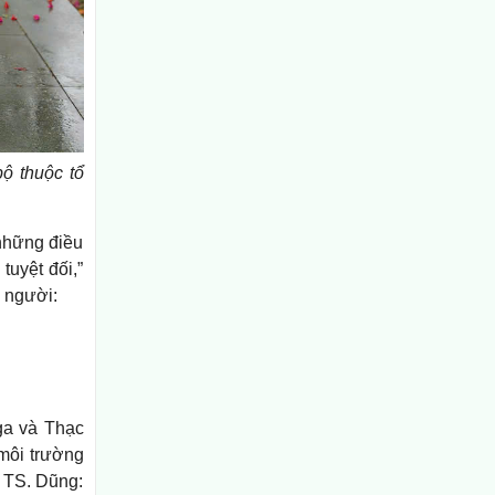
ộ thuộc tổ
 những điều
tuyệt đối,”
 người:
ga và Thạc
 môi trường
 TS. Dũng: