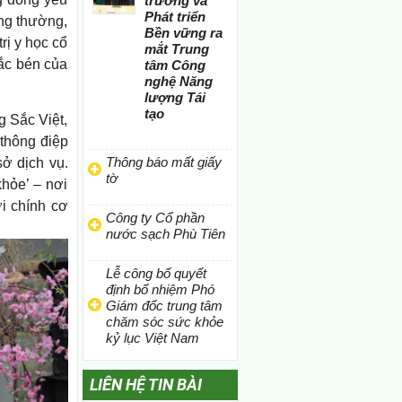
trường và
Phát triển
ông thường,
Bền vững ra
rị y học cổ
mắt Trung
sắc bén của
tâm Công
nghệ Năng
lượng Tái
tạo
 Sắc Việt,
 thông điệp
Thông báo mất giấy
ở dịch vụ.
tờ
hỏe’ – nơi
i chính cơ
Công ty Cổ phần
nước sạch Phù Tiên
Lễ công bố quyết
định bổ nhiệm Phó
Giám đốc trung tâm
chăm sóc sức khỏe
kỷ lục Việt Nam
LIÊN HỆ TIN BÀI