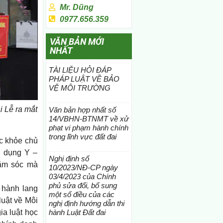
Mr. Dũng
0977.656.359
VĂN BẢN MỚI
NHẤT
TÀI LIỆU HỎI ĐÁP
PHÁP LUẬT VỀ BẢO
VỆ MÔI TRƯỜNG
i Lễ ra mắt
Văn bản hợp nhất số
14/VBHN-BTNMT về xử
phạt vi phạm hành chính
trong lĩnh vực đất đai
ức khỏe chủ
g dụng Y –
Nghị định số
hăm sóc mà
10/2023/NĐ-CP ngày
03/4/2023 của Chính
phủ sửa đổi, bổ sung
 hành lang
một số điều của các
luật về Môi
nghị định hướng dẫn thi
ia luật học
hành Luật Đất đai