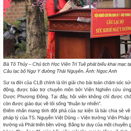
Bà Tô Thủy – Chủ tịch Học Viện Trí Tuệ phát biểu khai mạc tạ
Câu lạc bộ Ngự Y đường Thái Nguyên. Ảnh: Ngọc Anh
Sự ra đời của CLB chính là lời giải cho bài toán chăm sóc s
động, được bảo trợ chuyên môn bởi Viện Nghiên cứu ứn
Dược Phương Đông. Tại đây, hội viên không chỉ được c
còn được giáo dục về lối sống “thuận tự nhiên”.
Điểm nhấn mang tính đột phá của sự kiện là bài chia sẻ về
pháp lý của TS. Nguyễn Việt Dũng – Viện trưởng Viện Pháp 
trường và Phát triển bền vững. Bằng tư duy của một chuyên g