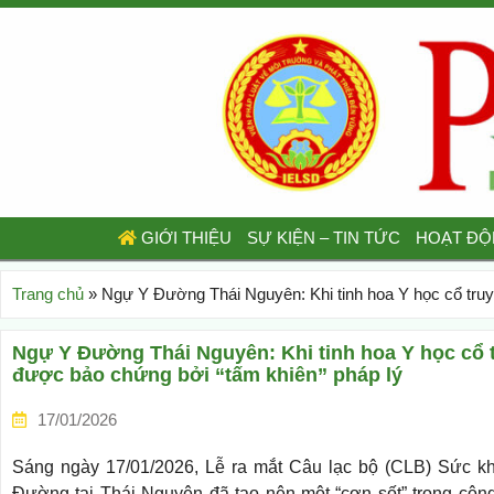
GIỚI THIỆU
SỰ KIỆN – TIN TỨC
HOẠT ĐỘ
Trang chủ
»
Ngự Y Đường Thái Nguyên: Khi tinh hoa Y học cổ truy
Ngự Y Đường Thái Nguyên: Khi tinh hoa Y học cổ 
được bảo chứng bởi “tấm khiên” pháp lý
17/01/2026
Sáng ngày 17/01/2026, Lễ ra mắt Câu lạc bộ (CLB) Sức 
Đường tại Thái Nguyên đã tạo nên một “cơn sốt” trong cộn