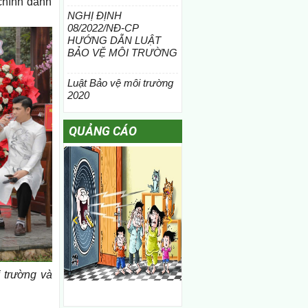
 chính danh
NGHỊ ĐỊNH
08/2022/NĐ-CP
HƯỚNG DẪN LUẬT
BẢO VỆ MÔI TRƯỜNG
Luật Bảo vệ môi trường
2020
QUẢNG CÁO
 trường và